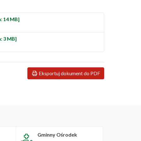
: 14 MB]
: 3 MB]
Eksportuj dokument do PDF
Gminny Ośrodek