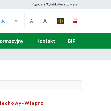
Pogoda:
2°C, lekki deszcz
więcej →
formacyjny
Kontakt
BIP
i e c h o w y - W i e p r z