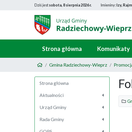
Dziś jest
sobota, 8 sierpnia 2026 r.
Imieniny:
Izy, Raj
Strona główna
Komunikaty
Gmina Radziechowy-Wieprz
Promocj
Fo
Strona główna
Aktualności
Gm
Urząd Gminy
Rada Gminy
GOPS