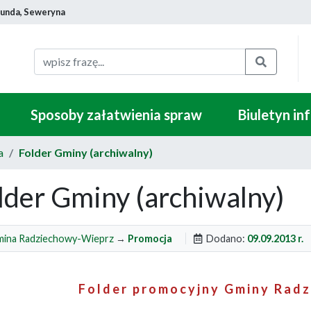
munda, Seweryna
Szukaj
Sposoby załatwienia spraw
Biuletyn in
a
Folder Gminy (archiwalny)
lder Gminy (archiwalny)
ina Radziechowy-Wieprz
→
Promocja
Dodano:
09.09.2013 r.
F o l d e r p r o m o c y j n y G m i n y R a d z 