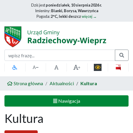
Dziś jest
poniedziałek, 10 sierpnia 2026 r.
Imieniny:
Bianki, Borysa, Wawrzyńca
Pogoda:
2°C, lekki deszcz
więcej →
Szukaj
Strona główna
Aktualności
Kultura
Nawigacja
Kultura