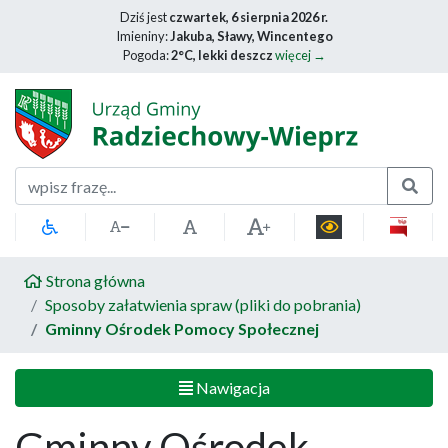
Dziś jest
czwartek, 6 sierpnia 2026 r.
Imieniny:
Jakuba, Sławy, Wincentego
Pogoda:
2°C, lekki deszcz
więcej →
Szukaj
Strona główna
Sposoby załatwienia spraw (pliki do pobrania)
Gminny Ośrodek Pomocy Społecznej
Nawigacja
Gminny Ośrodek