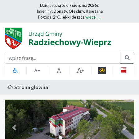
Dziś jest
piątek, 7 sierpnia 2026 r.
Imieniny:
Donaty, Olechny, Kajetana
Pogoda:
2°C, lekki deszcz
więcej →
Szukaj
Strona główna
Poprzedni
Nastę