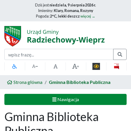
Dziś jest
niedziela, 9 sierpnia 2026 r.
Imieniny:
Klary, Romana, Rozyny
Pogoda:
2°C, lekki deszcz
więcej →
Szukaj
Strona główna
Gminna Biblioteka Publiczna
Nawigacja
Gminna Biblioteka
Publiczna