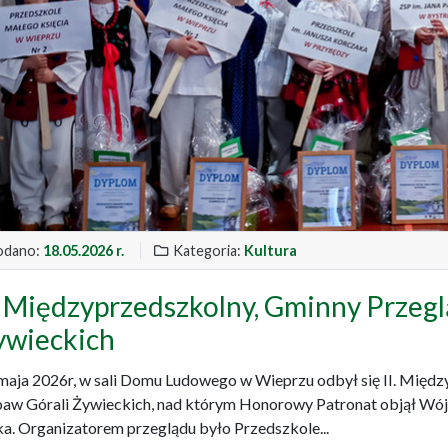
dano:
18.05.2026 r.
Kategoria:
Kultura
I. Międzyprzedszkolny, Gminny Przeg
ywieckich
maja 2026r, w sali Domu Ludowego w Wieprzu odbył się II. Międ
aw Górali Żywieckich, nad którym Honorowy Patronat objął Wó
a. Organizatorem przeglądu było Przedszkole...