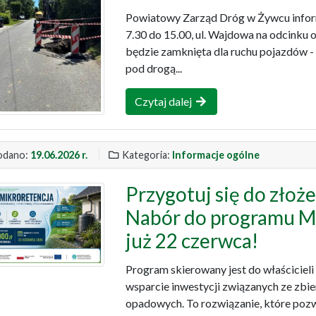
Powiatowy Zarząd Dróg w Żywcu informu
7.30 do 15.00, ul. Wajdowa na odcinku o
będzie zamknięta dla ruchu pojazdów 
pod drogą...
Czytaj dalej
dano:
19.06.2026 r.
Kategoria:
Informacje ogólne
Przygotuj się do złoże
Nabór do programu 
już 22 czerwca!
Program skierowany jest do właściciel
wsparcie inwestycji związanych ze z
opadowych. To rozwiązanie, które po