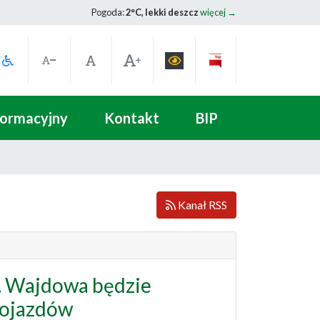
Pogoda:
2°C, lekki deszcz
więcej →
formacyjny
Kontakt
BIP
Kanał RSS
ul. Wajdowa będzie
pojazdów