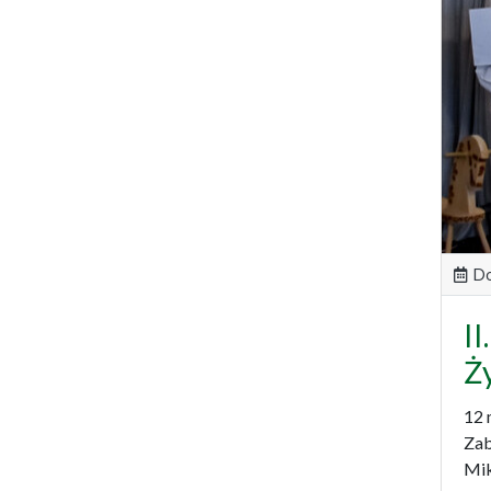
Do
I
Ż
12 
Zab
Mik