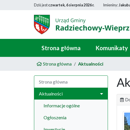
Dziś jest
czwartek, 6 sierpnia 2026 r.
Imieniny:
Jakub
Strona główna
Komunikaty
Strona główna
Aktualności
Ak
Strona główna
Aktualności
Do
Informacje ogólne
Ogłoszenia
Inwestycje