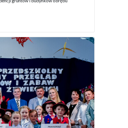
widencji gruntów i budynków obrębu