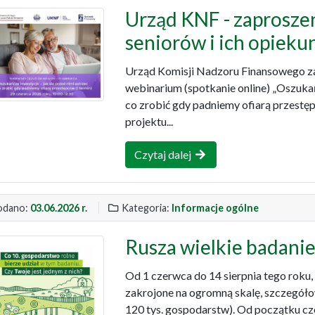
Urząd KNF - zaprosze
seniorów i ich opieku
Urząd Komisji Nadzoru Finansowego za
webinarium (spotkanie online) „Oszukańc
co zrobić gdy padniemy ofiarą przestę
projektu...
Czytaj dalej
dano:
03.06.2026 r.
Kategoria:
Informacje ogólne
Rusza wielkie badani
Od 1 czerwca do 14 sierpnia tego roku
zakrojone na ogromną skalę, szczegół
120 tys. gospodarstw). Od początku c