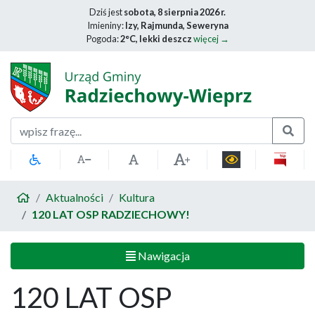
Dziś jest
sobota, 8 sierpnia 2026 r.
Imieniny:
Izy, Rajmunda, Seweryna
Pogoda:
2°C, lekki deszcz
więcej →
Szukaj
Aktualności
Kultura
120 LAT OSP RADZIECHOWY!
Nawigacja
120 LAT OSP