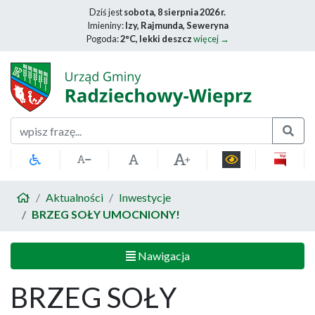
Dziś jest
sobota, 8 sierpnia 2026 r.
Imieniny:
Izy, Rajmunda, Seweryna
Pogoda:
2°C, lekki deszcz
więcej →
Szukaj
Aktualności
Inwestycje
BRZEG SOŁY UMOCNIONY!
Nawigacja
BRZEG SOŁY