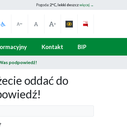
Pogoda:
2°C, lekki deszcz
więcej →
formacyjny
Kontakt
BIP
 Was podpowiedź!
żecie oddać do
owiedź!
?