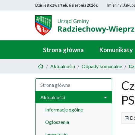
Dziś jest
czwartek, 6 sierpnia 2026 r.
Imieniny:
Jakub
Strona główna
Komunikaty
Aktualności
Odpady komunalne
Cz
Cz
Strona główna
PS
Aktualności
Informacje ogólne
Do
Ogłoszenia
Inwestycje