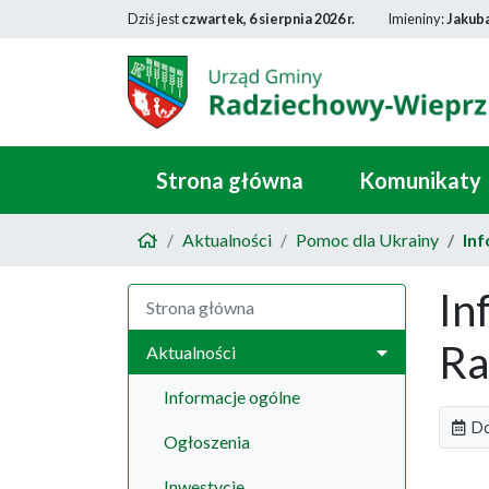
Dziś jest
czwartek, 6 sierpnia 2026 r.
Imieniny:
Jakub
Strona główna
Komunikaty
Aktualności
Pomoc dla Ukrainy
In
In
Strona główna
Ra
Aktualności
Informacje ogólne
Do
Ogłoszenia
Inwestycje