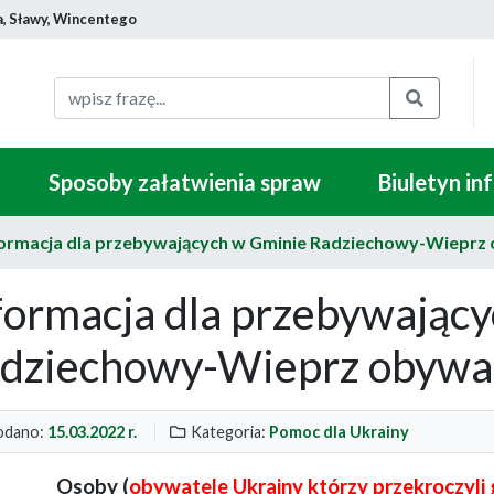
a, Sławy, Wincentego
Szukaj
Sposoby załatwienia spraw
Biuletyn in
formacja dla przebywających w Gminie Radziechowy-Wieprz 
formacja dla przebywając
dziechowy-Wieprz obywat
dano:
15.03.2022 r.
Kategoria:
Pomoc dla Ukrainy
Osoby (
obywatele Ukrainy którzy przekroczyli 