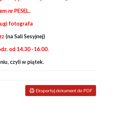
em nr PESEL
,
ugi fotografa
rz
(na Sali Sesyjnej)
dz. od 14.30 -16.00.
iu, czyli w piątek.
Eksportuj dokument do PDF