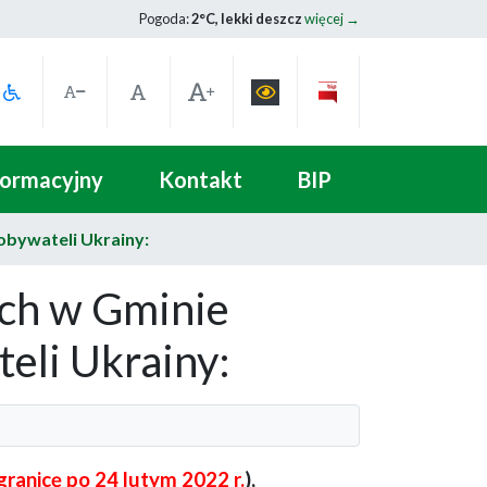
Pogoda:
2°C, lekki deszcz
więcej →
formacyjny
Kontakt
BIP
obywateli Ukrainy:
ych w Gminie
eli Ukrainy:
granicę po 24 lutym 2022 r.
),