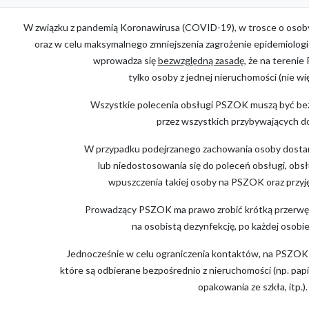
W związku z pandemią Koronawirusa (COVID-19), w trosce o oso
oraz w celu maksymalnego zmniejszenia zagrożenie epidemiolo
wprowadza się
bezwzględną zasadę,
że na tereni
tylko osoby z jednej nieruchomości (nie wię
Wszystkie polecenia obsługi PSZOK muszą być b
przez wszystkich przybywających 
W przypadku podejrzanego zachowania osoby dosta
lub niedostosowania się do poleceń obsługi, ob
wpuszczenia takiej osoby na PSZOK oraz przyję
Prowadzący PSZOK ma prawo zrobić krótką przerwę
na osobistą dezynfekcję, po każdej osobie
Jednocześnie w celu ograniczenia kontaktów, na PSZO
które są odbierane bezpośrednio z nieruchomości (np. papi
opakowania ze szkła, itp.).