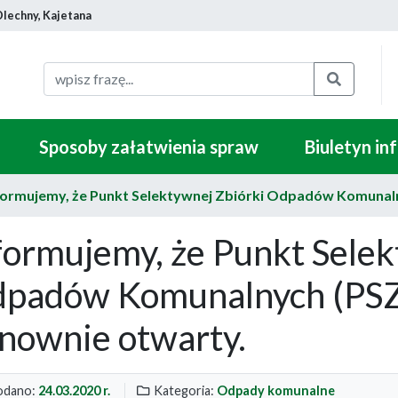
Olechny, Kajetana
Szukaj
Sposoby załatwienia spraw
Biuletyn in
formujemy, że Punkt Selektywnej Zbiórki Odpadów Komunaln
formujemy, że Punkt Selek
padów Komunalnych (PSZ
nownie otwarty.
dano:
24.03.2020 r.
Kategoria:
Odpady komunalne