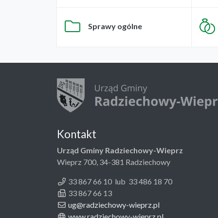
Sprawy ogólne
Kontakt
Urząd Gminy Radziechowy-Wieprz
Wieprz 700, 34-381 Radziechowy
33 867 66 10 lub 33 486 18 70
33 867 66 13
ug@radziechowy-wieprz.pl
www.radziechowy-wieprz.pl