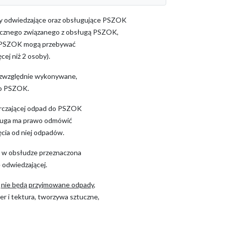
by odwiedzające oraz obsługujące PSZOK
gicznego związanego z obsługą PSZOK,
e PSZOK mogą przebywać
cej niż 2 osoby).
ezwzględnie wykonywane,
do PSZOK.
rczającej odpad do PSZOK
sługa ma prawo odmówić
cia od niej odpadów.
 w obsłudze przeznaczona
 odwiedzającej.
K
nie będą przyjmowane odpady
,
er i tektura, tworzywa sztuczne,