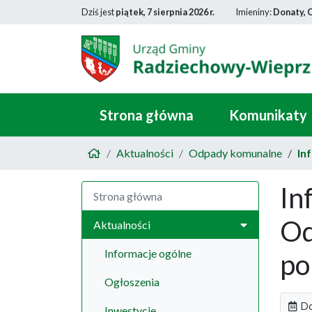
Dziś jest
piątek, 7 sierpnia 2026 r.
Imieniny:
Donaty, 
Strona główna
Komunikaty
Aktualności
Odpady komunalne
In
In
Strona główna
Od
Aktualności
Informacje ogólne
po
Ogłoszenia
Do
Inwestycje