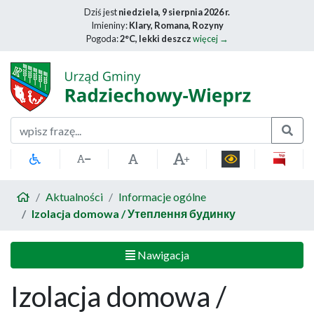
Dziś jest
niedziela, 9 sierpnia 2026 r.
Imieniny:
Klary, Romana, Rozyny
Pogoda:
2°C, lekki deszcz
więcej →
Szukaj
Aktualności
Informacje ogólne
Izolacja domowa / Утеплення будинку
Nawigacja
Izolacja domowa /