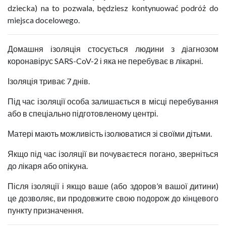
dziecka) na to pozwala, będziesz kontynuować podróż do
miejsca docelowego.
Домашня ізоляція стосується людини з діагнозом
коронавірус SARS-CoV-2 і яка не перебуває в лікарні.
Ізоляція триває 7 днів.
Під час ізоляції особа залишається в місці перебування
або в спеціально підготовленому центрі.
Матері мають можливість ізолюватися зі своїми дітьми.
Якщо під час ізоляції ви почуваєтеся погано, зверніться
до лікаря або опікуна.
Після ізоляції і якщо ваше (або здоров’я вашої дитини)
це дозволяє, ви продовжите свою подорож до кінцевого
пункту призначення.