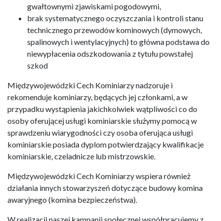
gwałtownymi zjawiskami pogodowymi,
brak systematycznego oczyszczania i kontroli stanu
technicznego przewodów kominowych (dymowych,
spalinowych i wentylacyjnych) to główna podstawa do
niewypłacenia odszkodowania z tytułu powstałej
szkod
Międzywojewódzki Cech Kominiarzy nadzoruje i
rekomenduje kominiarzy, będących jej członkami, a w
przypadku wystąpienia jakichkolwiek wątpliwości co do
osoby oferującej usługi kominiarskie służymy pomocą w
sprawdzeniu wiarygodności czy osoba oferująca usługi
kominiarskie posiada dyplom potwierdzający kwalifikacje
kominiarskie, czeladnicze lub mistrzowskie.
Międzywojewódzki Cech Kominiarzy wspiera również
działania innych stowarzyszeń dotyczące budowy komina
awaryjnego (komina bezpieczeństwa).
W realizacji naszej kampanii społecznej współpracujemy z