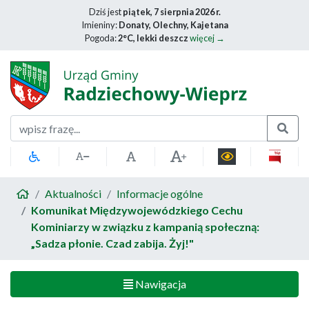
Dziś jest
piątek, 7 sierpnia 2026 r.
Imieniny:
Donaty, Olechny, Kajetana
Pogoda:
2°C, lekki deszcz
więcej →
Szukaj
Aktualności
Informacje ogólne
Komunikat Międzywojewódzkiego Cechu
Kominiarzy w związku z kampanią społeczną:
„Sadza płonie. Czad zabija. Żyj!"
Nawigacja