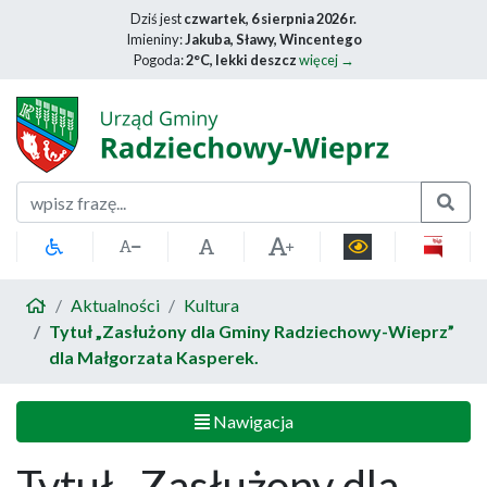
Dziś jest
czwartek, 6 sierpnia 2026 r.
Imieniny:
Jakuba, Sławy, Wincentego
Pogoda:
2°C, lekki deszcz
więcej →
Szukaj
Aktualności
Kultura
Tytuł „Zasłużony dla Gminy Radziechowy-Wieprz”
dla Małgorzata Kasperek.
Nawigacja
Tytuł „Zasłużony dla