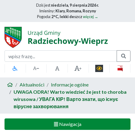
Dziś jest
niedziela, 9 sierpnia 2026 r.
Imieniny:
Klary, Romana, Rozyny
Pogoda:
2°C, lekki deszcz
więcej →
Szukaj
Aktualności
Informacje ogólne
UWAGA ODRA! Warto wiedzieć że jest to choroba
wirusowa / УВАГА КІР! Варто знати, що існує
вірусне захворювання
Nawigacja