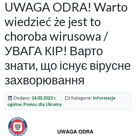
UWAGA ODRA! Warto
wiedzieć że jest to
choroba wirusowa /
УВАГА КІР! Варто
знати, що існує вірусне
захворювання
Dodano:
14.03.2022 r.
Kategorie:
Informacje
ogólne
,
Pomoc dla Ukrainy