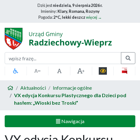
Dziś jest
niedziela, 9 sierpnia 2026 r.
Imieniny:
Klary, Romana, Rozyny
Pogoda:
2°C, lekki deszcz
więcej →
Szukaj
Aktualności
Informacje ogólne
VX edycja Konkursu Plastycznego dla Dzieci pod
hasłem: „Wioski bez Troski”
Nawigacja
VX edycja Konkursu