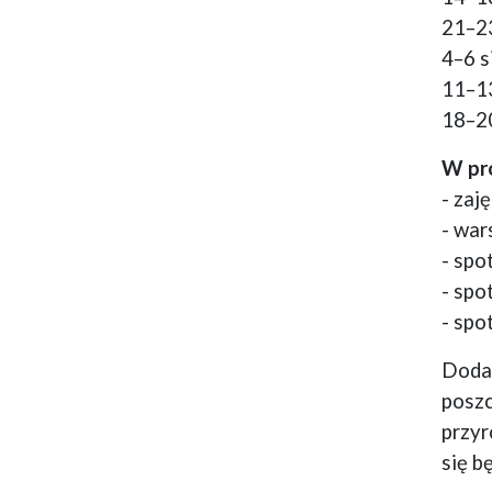
21–23
4–6 s
11–13
18–20
W pro
- zaj
- war
- spo
- spo
- spo
Dodat
posz
przyr
się b