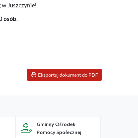
 w Juszczynie!
0 osób.
Eksportuj dokument do PDF
Gminny Ośrodek
Pomocy Społecznej