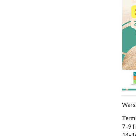
Warsz
Termi
7–9 l
14–16