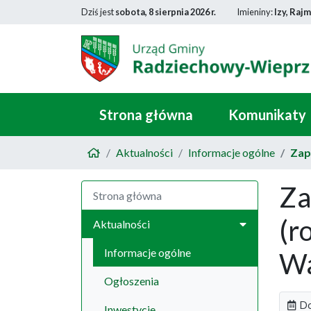
Dziś jest
sobota, 8 sierpnia 2026 r.
Imieniny:
Izy, Raj
Strona główna
Komunikaty
Aktualności
Informacje ogólne
Zap
Za
Strona główna
(r
Aktualności
Informacje ogólne
Wa
Ogłoszenia
Do
Inwestycje