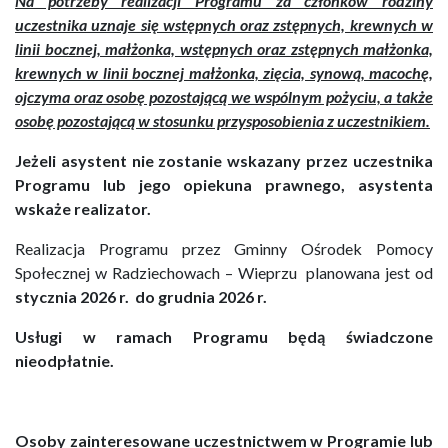
Na potrzeby realizacji Programu za członków rodziny
uczestnika uznaje się wstępnych oraz zstępnych, krewnych w
linii bocznej, małżonka, wstępnych oraz zstępnych małżonka,
krewnych w linii bocznej małżonka, zięcia, synową, macochę,
ojczyma oraz osobę pozostającą we wspólnym pożyciu, a także
osobę pozostającą w stosunku przysposobienia z uczestnikiem.
Jeżeli asystent nie zostanie wskazany przez uczestnika
Programu lub jego opiekuna prawnego, asystenta
wskaże realizator.
Realizacja Programu przez Gminny Ośrodek Pomocy
Społecznej w Radziechowach – Wieprzu planowana jest od
stycznia 2026 r. do grudnia 2026 r.
Usługi w ramach Programu będą świadczone
nieodpłatnie.
Osoby zainteresowane uczestnictwem w Programie lub