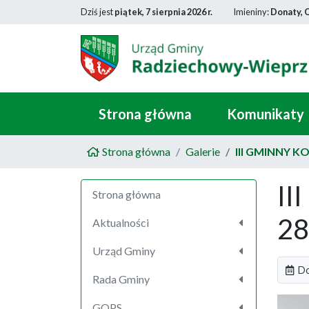
Dziś jest
piątek, 7 sierpnia 2026 r.
Imieniny:
Donaty, 
Strona główna
Komunikaty
Strona główna
Galerie
III GMINNY K
II
Strona główna
28
Aktualności
Urząd Gminy
Do
Rada Gminy
GOPS