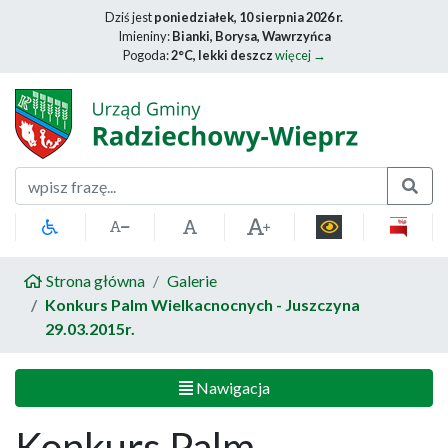
Dziś jest
poniedziałek, 10 sierpnia 2026 r.
Imieniny:
Bianki, Borysa, Wawrzyńca
Pogoda:
2°C, lekki deszcz
więcej →
Szukaj
Strona główna
Galerie
Konkurs Palm Wielkacnocnych - Juszczyna
29.03.2015r.
Nawigacja
Konkurs Palm