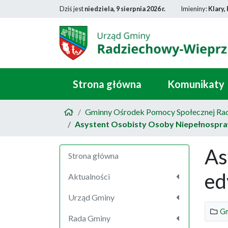
Dziś jest
niedziela, 9 sierpnia 2026 r.
Imieniny:
Klary,
Strona główna
Komunikaty
Gminny Ośrodek Pomocy Społecznej Ra
Asystent Osobisty Osoby Niepełnospraw
As
Strona główna
ed
Aktualności
Urząd Gminy
Gm
Rada Gminy