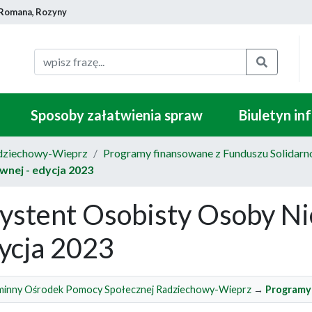
 Romana, Rozyny
Szukaj
Sposoby załatwienia spraw
Biuletyn in
dziechowy-Wieprz
Programy finansowane z Funduszu Solidar
nej - edycja 2023
ystent Osobisty Osoby Ni
ycja 2023
inny Ośrodek Pomocy Społecznej Radziechowy-Wieprz
→
Programy