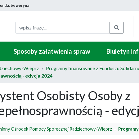
munda, Seweryna
Szukaj
Sposoby załatwienia spraw
Biuletyn in
dziechowy-Wieprz
Programy finansowane z Funduszu Solidar
awnością - edycja 2024
ystent Osobisty Osoby z
epełnosprawnością - edyc
inny Ośrodek Pomocy Społecznej Radziechowy-Wieprz
→
Programy