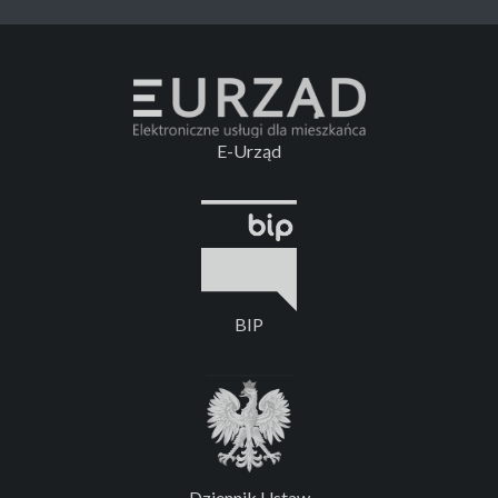
E-Urząd
BIP
Dziennik Ustaw