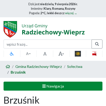
Dziś jest
niedziela, 9 sierpnia 2026 r.
Imieniny:
Klary, Romana, Rozyny
Pogoda:
2°C, lekki deszcz
więcej →
Szukaj
Gmina Radziechowy-Wieprz
Sołectwa
Brzuśnik
Nawigacja
Brzuśnik