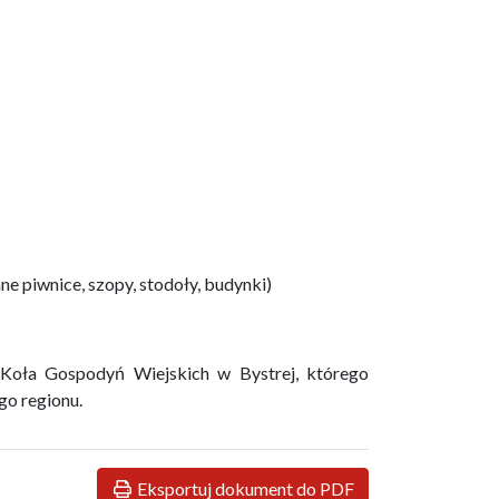
e piwnice, szopy, stodoły, budynki)
ć Koła Gospodyń Wiejskich w Bystrej, którego
go regionu.
Eksportuj dokument do PDF