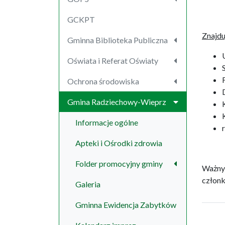
GCKPT
Znajduj
Gminna Biblioteka Publiczna
Oświata i Referat Oświaty
Ochrona środowiska
Gmina Radziechowy-Wieprz
Informacje ogólne
Apteki i Ośrodki zdrowia
Folder promocyjny gminy
Ważnym
członk
Galeria
Gminna Ewidencja Zabytków