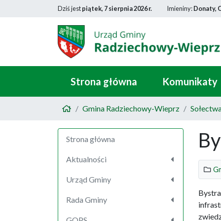
Dziś jest
piątek, 7 sierpnia 2026 r.
Imieniny:
Donaty, 
Strona główna
Komunikaty
Gmina Radziechowy-Wieprz
Sołectw
By
Strona główna
Aktualności
Gm
Urząd Gminy
Bystra
Rada Gminy
infras
zwiedz
GOPS