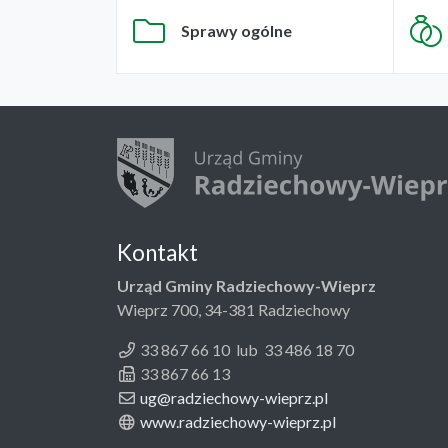
Sprawy ogólne
Kontakt
Urząd Gminy Radziechowy-Wieprz
Wieprz 700, 34-381 Radziechowy
33 867 66 10 lub 33 486 18 70
33 867 66 13
ug@radziechowy-wieprz.pl
www.radziechowy-wieprz.pl