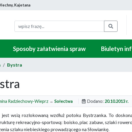
Olechny, Kajetana
Szukaj
Sposoby załatwienia spraw
Biuletyn in
a
Bystra
stra
ina Radziechowy-Wieprz
→
Sołectwa
Dodano:
20.10.2013 r.
 jest wsią rozlokowaną wzdłuż potoku Bystrzanka. To doskon
trukturę rekreacyjno-sportową: boisko, plac zabaw, szlaki rowe
enia szlaku niebieskiego prowadzącego na Słowiankę.