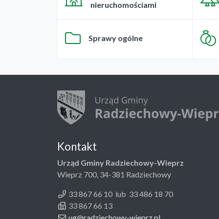
nieruchomościami
Sprawy ogólne
Kontakt
Urząd Gminy Radziechowy-Wieprz
Wieprz 700, 34-381 Radziechowy
33 867 66 10 lub 33 486 18 70
33 867 66 13
ug@radziechowy-wieprz.pl