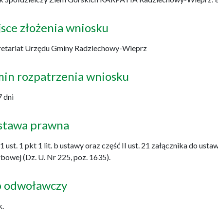
sce złożenia wniosku
retariat Urzędu Gminy Radziechowy-Wieprz
min rozpatrzenia wniosku
 dni
stawa prawna
 1 ust. 1 pkt 1 lit. b ustawy oraz część II ust. 21 załącznika do usta
bowej (Dz. U. Nr 225, poz. 1635).
b odwoławczy
k.