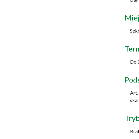
Miej
Sek
Ter
Do 7
Pod
Art.
skar
Try
Bra