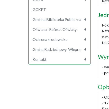
Raf
GCKPT
Jed
Gminna Biblioteka Publiczna
Pokó
Oświata i Referat Oświaty
Rafa
e-m
Ochrona środowiska
tel.
Gmina Radziechowy-Wieprz
Wym
Kontakt
- w
- p
Opł
- Ob
- 1
Ban