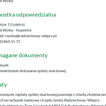
ał Wolny
nostka odpowiedzialna
j nr 1 (I piętro)
ł Wolny - Inspektor
ail: rwolny@radziechowy-wieprz.pl
 33 860 15 71
agane dokumenty
niosek
otwierdzenie dokonania opłaty skarbowej
aty
owiązek zapłaty opłaty skarbowej powstaje z chwilą złożenia wn
7 zł na rachunek bankowy Urzędu Gminy Radziechowy-Wieprz:
k Spółdzielczy Ziem Górskich KARPATIA Radziechowy-Wieprz: 