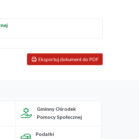
znej
Eksportuj dokument do PDF
Gminny Ośrodek
Pomocy Społecznej
Podatki