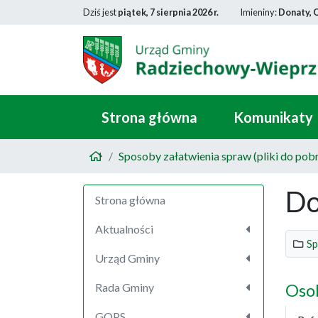
Dziś jest
piątek, 7 sierpnia 2026 r.
Imieniny:
Donaty, 
Strona główna
Komunikaty
Sposoby załatwienia spraw (pliki do pobr
Do
Strona główna
Aktualności
Sp
Urząd Gminy
Oso
Rada Gminy
GOPS