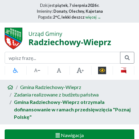
Dziś jest
piątek, 7 sierpnia 2026 r.
Imieniny:
Donaty, Olechny, Kajetana
Pogoda:
2°C, lekki deszcz
więcej →
Szukaj
Gmina Radziechowy-Wieprz
Zadania realizowane z budżetu państwa
Gmina Radziechowy-Wieprz otrzymała
dofinansowanie w ramach przedsięwzięcia "Poznaj
Polskę"
Nawigacja