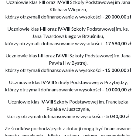
Uczniowie klas
I-III
oraz
IV-VIII
Szkoły Podstawowej im Jana
Klicha w Wieprzu,
którzy otrzymali dofinansowanie w wysokości -
20 000,00 zł
Uczniowie klas
I-III
oraz
IV-VIII
Szkoły Podstawowej im. ks.
Jana Twardowskiego w Brzuśniku,
którzy otrzymali dofinansowanie w wysokości -
17 594,00 zł
Uczniowie klas
I-III
oraz
IV-VIII
Szkoły Podstawowej im. Jana
Pawła II w Bystrej,
którzy otrzymali dofinansowanie w wysokości -
15 000,00 zł
Uczniowie klas
IV-VIII
Szkoły Podstawowej w Przybędzy,
którzy otrzymali dofinansowanie w wysokości –
10 000,00 zł
Uczniowie klas
IV-VIII
Szkoły Podstawowej im. Franciszka
Polaka w Juszczynie,
którzy otrzymali dofinansowanie w wysokości -
5 040,00 zł
Ze środków pochodzących z dotacji mogą być finansowane:
koszty przejazdu, bilety wstępu, usługa przewodnicka,