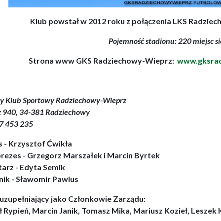
Klub powstał w 2012 roku z połączenia LKS Radziec
Pojemność stadionu: 220 miejsc s
Strona www GKS Radziechowy-Wieprz:
www.gksrad
y Klub Sportowy Radziechowy-Wieprz
 940, 34-381 Radziechowy
17 453 235
s - Krzysztof Ćwikła
rezes - Grzegorz Marszałek i Marcin Byrtek
tarz - Edyta Semik
nik - Sławomir Pawlus
 uzupełniający jako Członkowie Zarządu:
 Rypień, Marcin Janik, Tomasz Mika, Mariusz Kozieł, Leszek 