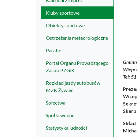
Kalendarz imprez
Kluby sportowe
Obiekty sportowe
Ostrzeżenia meteorologiczne
Parafie
Gminn
Portal Organu Prowadzącego
Wieprz
Zasób PZGiK
Tel: 5
Rozkład jazdy autobusów
Preze
MZK Żywiec
Wicep
Sołectwa
Sekre
Skarb
Spółki wodne
Skład
Statystyka ludności
Michał