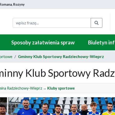
 Romana, Rozyny
Szukaj
Sposoby załatwienia spraw
Biuletyn in
portowe
Gminny Klub Sportowy Radziechowy-Wieprz
inny Klub Sportowy Rad
ina Radziechowy-Wieprz
→
Kluby sportowe