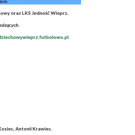
howy oraz LKS Jedność Wieprz.
iedzących.
ziechowywieprz.futbolowo.pl
Kosiec, Antonii Krawiec.