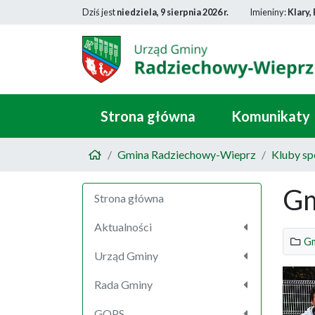
Dziś jest
niedziela, 9 sierpnia 2026 r.
Imieniny:
Klary,
Strona główna
Komunikaty
Gmina Radziechowy-Wieprz
Kluby s
Gm
Strona główna
Aktualności
Gm
Urząd Gminy
Rada Gminy
GOPS