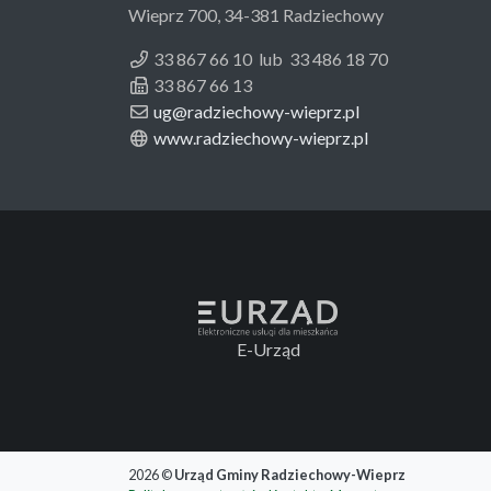
Wieprz 700, 34-381 Radziechowy
33 867 66 10 lub 33 486 18 70
33 867 66 13
ug@radziechowy-wieprz.pl
www.radziechowy-wieprz.pl
E-Urząd
2026 ©
Urząd Gminy Radziechowy-Wieprz