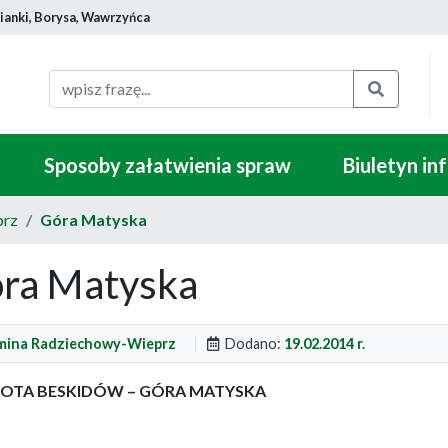
ianki, Borysa, Wawrzyńca
Szukaj
Sposoby załatwienia spraw
Biuletyn in
prz
Góra Matyska
ra Matyska
ina Radziechowy-Wieprz
Dodano:
19.02.2014 r.
OTA BESKIDÓW – GÓRA MATYSKA