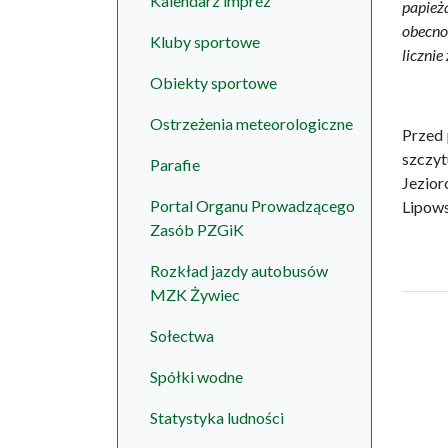
Kalendarz imprez
papież
obecno
Kluby sportowe
liczni
Obiekty sportowe
Ostrzeżenia meteorologiczne
Przed 
szczyt
Parafie
Jezior
Portal Organu Prowadzącego
Lipows
Zasób PZGiK
Rozkład jazdy autobusów
MZK Żywiec
Sołectwa
Spółki wodne
Statystyka ludności