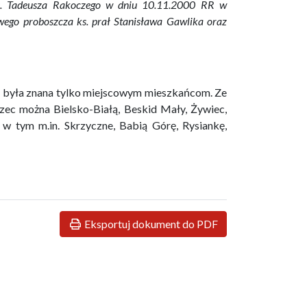
j ks. Tadeusza Rakoczego w dniu 10.11.2000 RR w
owego proboszcza ks. prał Stanisława Gawlika oraz
 była znana tylko miejscowym mieszkańcom. Ze
zec można Bielsko-Białą, Beskid Mały, Żywiec,
 w tym m.in. Skrzyczne, Babią Górę, Rysiankę,
Eksportuj dokument do PDF