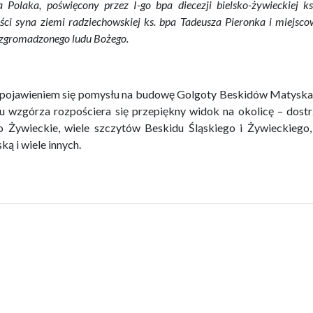
a Polaka, poświęcony przez I-go bpa diecezji bielsko-żywieckie
ści syna ziemi radziechowskiej ks. bpa Tadeusza Pieronka i miejsc
e zgromadzonego ludu Bożego.
pojawieniem się pomysłu na budowę Golgoty Beskidów Matyska
u wzgórza rozpościera się przepiękny widok na okolicę – dostr
o Żywieckie, wiele szczytów Beskidu Śląskiego i Żywieckiego,
ką i wiele innych.