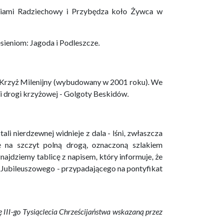
ciami Radziechowy i Przybędza koło Żywca w
sieniom: Jagoda i Podleszcze.
 Krzyż Milenijny (wybudowany w 2001 roku). We
i drogi krzyżowej - Golgoty Beskidów.
i nierdzewnej widnieje z dala - lśni, zwłaszcza
ę na szczyt polną drogą, oznaczoną szlakiem
najdziemy tablicę z napisem, który informuje, że
u Jubileuszowego - przypadającego na pontyfikat
ę III-go Tysiąclecia Chrześcijaństwa wskazaną przez