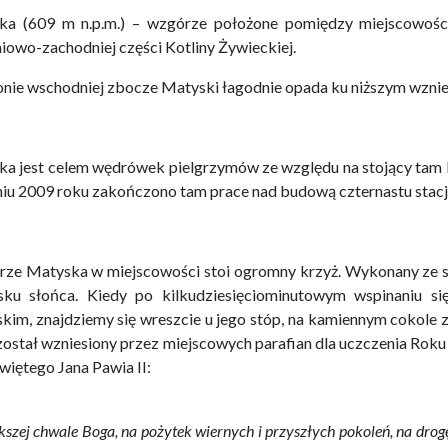
ka (609 m n.p.m.) – wzgórze położone pomiędzy miejscowoś
iowo-zachodniej części Kotliny Żywieckiej.
onie wschodniej zbocze Matyski łagodnie opada ku niższym wznie
a jest celem wędrówek pielgrzymów ze względu na stojący tam
iu 2009 roku zakończono tam prace nad budową czternastu stacj
ze Matyska w miejscowości stoi ogromny krzyż. Wykonany ze stal
sku słońca. Kiedy po kilkudziesięciominutowym wspinaniu si
skim, znajdziemy się wreszcie u jego stóp, na kamiennym cokole z
został wzniesiony przez miejscowych parafian dla uczczenia Rok
więtego Jana Pawia II:
kszej chwale Boga, na pożytek wiernych i przyszłych pokoleń, na drog