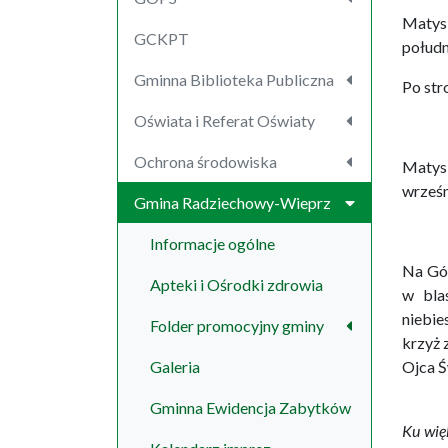
Matys
GCKPT
połudn
Gminna Biblioteka Publiczna
Po str
Oświata i Referat Oświaty
Ochrona środowiska
Matysk
wrześn
Gmina Radziechowy-Wieprz
Informacje ogólne
Na Gór
Apteki i Ośrodki zdrowia
w bla
niebie
Folder promocyjny gminy
krzyż 
Galeria
Ojca Ś
Gminna Ewidencja Zabytków
Ku wię