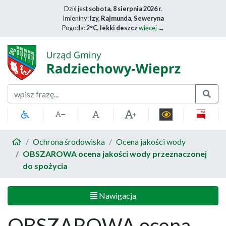
Dziś jest
sobota, 8 sierpnia 2026 r.
Imieniny:
Izy, Rajmunda, Seweryna
Pogoda:
2°C, lekki deszcz
więcej →
Szukaj
Ochrona środowiska
Ocena jakości wody
OBSZAROWA ocena jakości wody przeznaczonej
do spożycia
Nawigacja
OBSZAROWA ocena