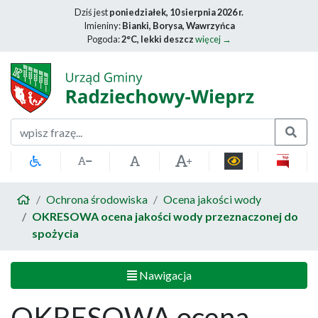
Dziś jest
poniedziałek, 10 sierpnia 2026 r.
Imieniny:
Bianki, Borysa, Wawrzyńca
Pogoda:
2°C, lekki deszcz
więcej →
Szukaj
Ochrona środowiska
Ocena jakości wody
OKRESOWA ocena jakości wody przeznaczonej do
spożycia
Nawigacja
OKRESOWA ocena