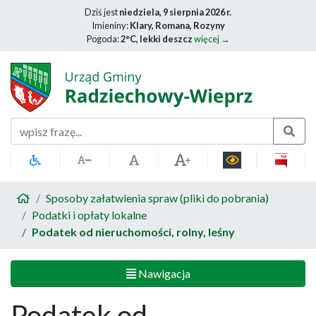
Dziś jest
niedziela, 9 sierpnia 2026 r.
Imieniny:
Klary, Romana, Rozyny
Pogoda:
2°C, lekki deszcz
więcej →
Szukaj
Sposoby załatwienia spraw (pliki do pobrania)
Podatki i opłaty lokalne
Podatek od nieruchomości, rolny, leśny
Nawigacja
Podatek od