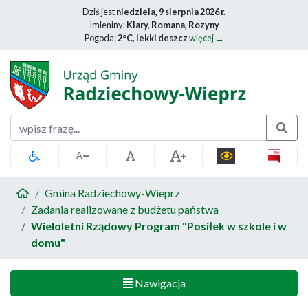
Dziś jest
niedziela, 9 sierpnia 2026 r.
Imieniny:
Klary, Romana, Rozyny
Pogoda:
2°C, lekki deszcz
więcej →
Szukaj
Gmina Radziechowy-Wieprz
Zadania realizowane z budżetu państwa
Wieloletni Rządowy Program "Posiłek w szkole i w
domu"
Nawigacja