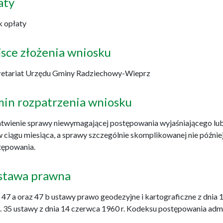
aty
k opłaty
sce złożenia wniosku
retariat Urzędu Gminy Radziechowy-Wieprz
min rozpatrzenia wniosku
twienie sprawy niewymagającej postępowania wyjaśniającego lub 
w ciągu miesiąca, a sprawy szczególnie skomplikowanej nie późnie
tępowania.
stawa prawna
t 47 a oraz 47 b ustawy prawo geodezyjne i kartograficzne z dnia 
t. 35 ustawy z dnia 14 czerwca 1960 r. Kodeksu postępowania adm