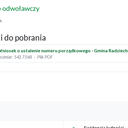
b odwoławczy
k.
ki do pobrania
niosek o ustalenie numeru porządkowego - Gmina Radzie
ozmiar: 542.73 kB
Plik PDF
Ewidencja ludności