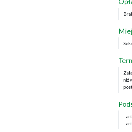
Opł
Bra
Miej
Sek
Ter
Zała
niż 
pos
Pod
- ar
- ar