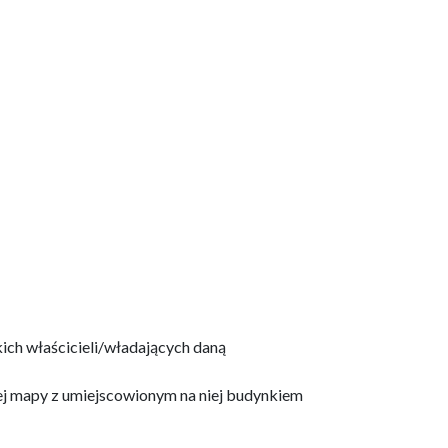
ich właścicieli/władających daną
ej mapy z umiejscowionym na niej budynkiem