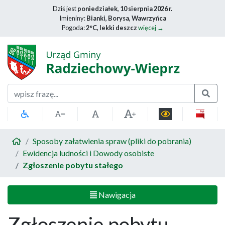
Dziś jest
poniedziałek, 10 sierpnia 2026 r.
Imieniny:
Bianki, Borysa, Wawrzyńca
Pogoda:
2°C, lekki deszcz
więcej →
Szukaj
Sposoby załatwienia spraw (pliki do pobrania)
Ewidencja ludności i Dowody osobiste
Zgłoszenie pobytu stałego
Nawigacja
Zgłoszenie pobytu