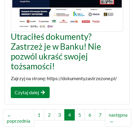
Utraciłeś dokumenty?
Zastrzeż je w Banku! Nie
pozwól ukraść swojej
tożsamości!
Zajrzyj na stronę: https://dokumentyzastrzezone.pl/
Czytaj dalej
←
1
2
3
4
5
6
7
następna
poprzednia
→