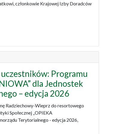
tkowi, członkowie Krajowej Izby Doradców
.
 uczestników: Programu
IOWA” dla Jednostek
nego – edycja 2026
inę Radziechowy-Wieprz do resortowego
lityki Społecznej „OPIEKA
ządu Terytorialnego - edycja 2026,