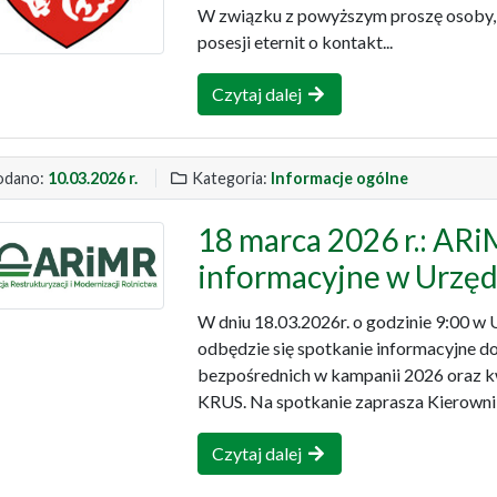
W związku z powyższym proszę osoby, 
posesji eternit o kontakt...
Czytaj dalej
dano:
10.03.2026 r.
Kategoria:
Informacje ogólne
18 marca 2026 r.: ARi
informacyjne w Urzę
W dniu 18.03.2026r. o godzinie 9:00 
odbędzie się spotkanie informacyjne d
bezpośrednich w kampanii 2026 oraz k
KRUS. Na spotkanie zaprasza Kierownik
Czytaj dalej