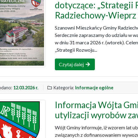
dotyczące: „Strategi
Radziechowy-Wieprz n
Szanowni Mieszkańcy Gminy Radziecho
Serdecznie zapraszamy do udziału w wa
w dniu 31 marca 2026 r. (wtorek). Cele
„Strategii Rozwoju...
Czytaj dalej
dano:
12.03.2026 r.
Kategoria:
Informacje ogólne
Informacja Wójta Gmi
utylizacji wyrobów za
Wójt Gminy informuje, iż wzorem lat u
związanych z dofinansowaniem wywozu 