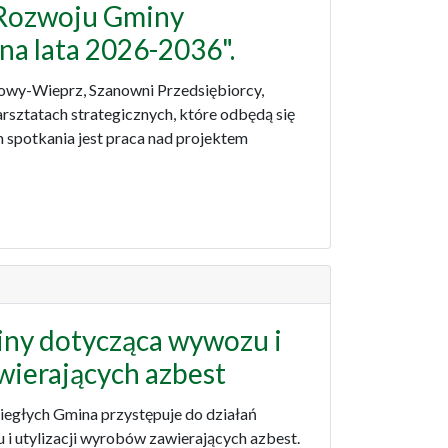
i Rozwoju Gminy
a lata 2026-2036".
wy-Wieprz, Szanowni Przedsiębiorcy,
rsztatach strategicznych, które odbędą się
m spotkania jest praca nad projektem
ny dotycząca wywozu i
wierających azbest
biegłych Gmina przystępuje do działań
i utylizacji wyrobów zawierających azbest.