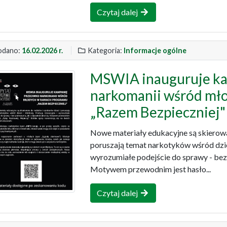
Czytaj dalej
dano:
16.02.2026 r.
Kategoria:
Informacje ogólne
MSWIA inauguruje ka
narkomanii wśród mł
„Razem Bezpieczniej"
Nowe materiały edukacyjne są skierowa
poruszają temat narkotyków wśród dzie
wyrozumiałe podejście do sprawy - bez 
Motywem przewodnim jest hasło...
Czytaj dalej