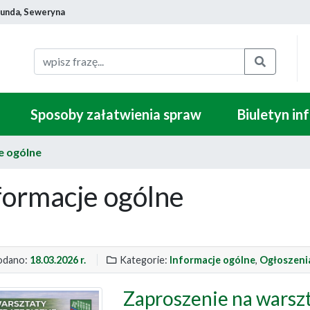
munda, Seweryna
Szukaj
Sposoby załatwienia spraw
Biuletyn in
e ogólne
formacje ogólne
dano:
18.03.2026 r.
Kategorie:
Informacje ogólne
,
Ogłoszeni
Zaproszenie na warszt