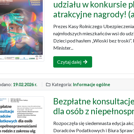
udziału w konkursie p
atrakcyjne nagrody! (a
Prezes Kasy Rolniczego Ubezpieczeni
najmłodszych mieszkańców wsi do udzi
Dzieci pod hasłem „Wioski bez troski”
Minister...
Czytaj dalej
dano:
19.02.2026 r.
Kategoria:
Informacje ogólne
Bezpłatne konsultac
dla osób z niepełnos
Rozpoczęła się siedemnasta edycja akc
Doradców Podatkowych i Biura Spraw