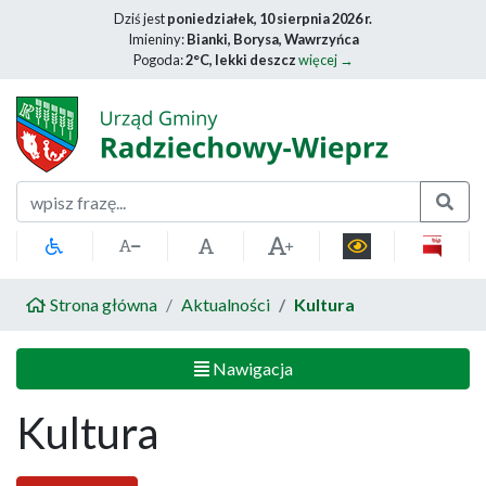
Dziś jest
poniedziałek, 10 sierpnia 2026 r.
Imieniny:
Bianki, Borysa, Wawrzyńca
Pogoda:
2°C, lekki deszcz
więcej →
Szukaj
Strona główna
Aktualności
Kultura
Nawigacja
Kultura