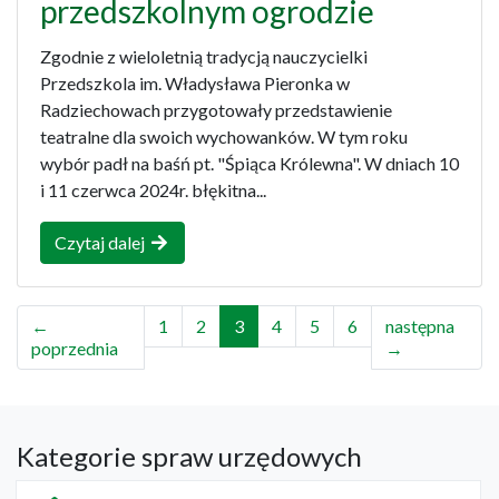
przedszkolnym ogrodzie
Zgodnie z wieloletnią tradycją nauczycielki
Przedszkola im. Władysława Pieronka w
Radziechowach przygotowały przedstawienie
teatralne dla swoich wychowanków. W tym roku
wybór padł na baśń pt. "Śpiąca Królewna". W dniach 10
i 11 czerwca 2024r. błękitna...
Czytaj dalej
←
1
2
3
4
5
6
następna
poprzednia
→
Kategorie spraw urzędowych