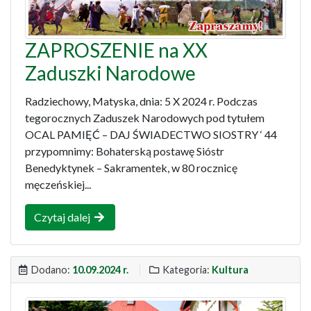
ZAPROSZENIE na XX
Zaduszki Narodowe
Radziechowy, Matyska, dnia: 5 X 2024 r. Podczas
tegorocznych Zaduszek Narodowych pod tytułem
OCAL PAMIĘĆ – DAJ ŚWIADECTWO SIOSTRY ‘ 44
przypomnimy: Bohaterską postawę Sióstr
Benedyktynek – Sakramentek, w 80 rocznicę
męczeńskiej...
Czytaj dalej
Dodano:
10.09.2024 r.
Kategoria:
Kultura