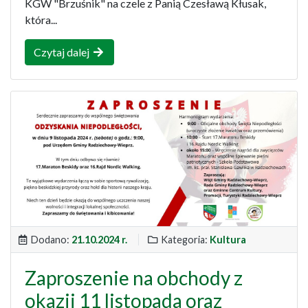
KGW "Brzuśnik" na czele z Panią Czesławą Kłusak,
która...
Czytaj dalej
Dodano:
21.10.2024 r.
Kategoria:
Kultura
Zaproszenie na obchody z
okazji 11 listopada oraz