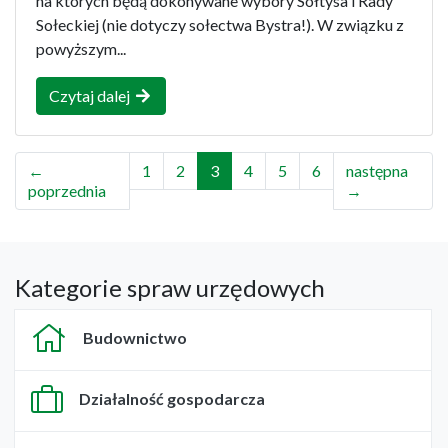
na których będą dokonywane wybory Sołtysa i Rady
Sołeckiej (nie dotyczy sołectwa Bystra!). W związku z
powyższym...
Czytaj dalej
←
1
2
3
4
5
6
następna
poprzednia
→
Kategorie spraw urzędowych
Budownictwo
Działalność gospodarcza