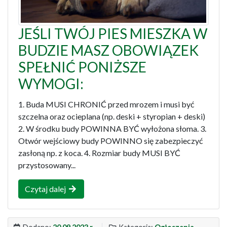
JEŚLI TWÓJ PIES MIESZKA W
BUDZIE MASZ OBOWIĄZEK
SPEŁNIĆ PONIŻSZE
WYMOGI:
1. Buda MUSI CHRONIĆ przed mrozem i musi być
szczelna oraz ocieplana (np. deski + styropian + deski)
2. W środku budy POWINNA BYĆ wyłożona słoma. 3.
Otwór wejściowy budy POWINNO się zabezpieczyć
zasłoną np. z koca. 4. Rozmiar budy MUSI BYĆ
przystosowany...
Czytaj dalej