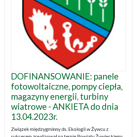
DOFINANSOWANIE: panele
fotowoltaiczne, pompy ciepła,
magazyny energii, turbiny
wiatrowe - ANKIETA do dnia
13.04.2023r.
Związek międzygminny ds. Ekologii w Żywcu z
sukcesem zrealizował na ternie Powiatu Żywieckiego