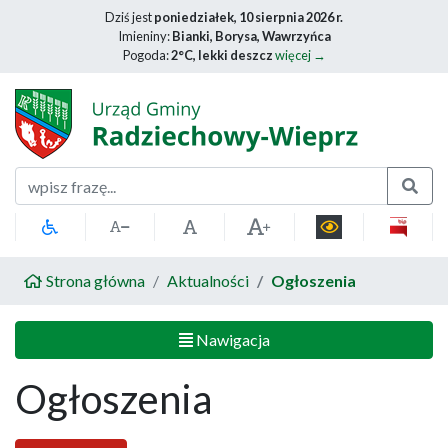
Dziś jest
poniedziałek, 10 sierpnia 2026 r.
Imieniny:
Bianki, Borysa, Wawrzyńca
Pogoda:
2°C, lekki deszcz
więcej →
Szukaj
Strona główna
Aktualności
Ogłoszenia
Nawigacja
Ogłoszenia